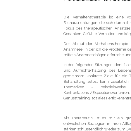
Die Verhaltenstherapie ist eine v
Fachausrichtungen, die sich durch ih
Fokus des therapeutischen Ansatze
Gedanken, Gefühle, Verhalten und kör
Der Ablauf der Verhaltenstherapie 
Anamnese, in der ich die Probleme de
mittels Anamnesebögen erforsche und 
In den folgenden Sitzungen identifiz
und Aufrechterhaltung des Leiden
gemeinsam konkrete Ziele für die 
Behandlung selbst kann zusätzlich 
Thematiken – beispielsweise Ro
Konfrontations-/Expositionsverfahr
Genusstraining, soziales Fertigkeitentr
Als Therapeutin ist es mir ein gr
entwickelten Strategien in Ihren All
stärken schlussendlich wieder zum „Ka