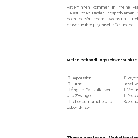
PatientInnen kommen in meine Prax
Belastungen, Beziehungsproblemen, p
nach persönlichem Wachstum streb
präventiv ihre psychische Gesundheit 
Meine Behandlungsschwerpunkte
Depression
Psyc
Burnout
Beschw
Ängste, Panikattacken
Verlu
und Zwänge
Probl
Lebensumbrüche und
Bezieh
Lebenskrisen
Therapiemethode - Verhaltensth